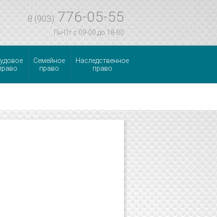
776-05-55
8 (903)
Пн-Пт с 09-00 до 18-00
удовое
Семейное
Наследственное
право
право
право