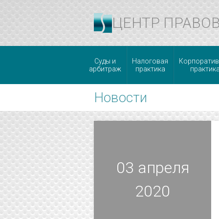
ЦЕНТР ПРАВО
Суды и
Налоговая
Корпоратив
арбитраж
практика
практик
Новости
03 апреля
2020