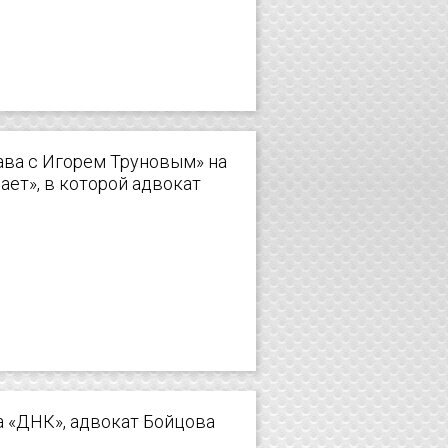
ава с Игорем Труновым» на
сает», в которой адвокат
а «ДНК», адвокат Бойцова