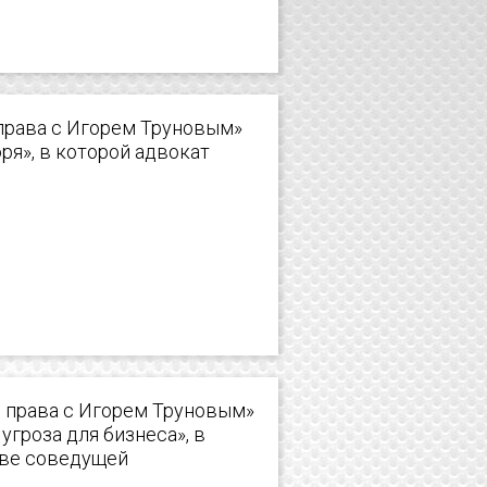
 права с Игорем Труновым»
оря», в которой адвокат
я права с Игорем Труновым»
угроза для бизнеса», в
тве соведущей