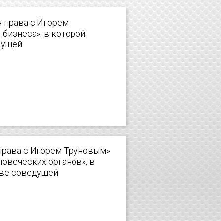
я права с Игорем
 бизнеса», в которой
дущей
 права с Игорем Труновым»
еловеческих органов», в
тве соведущей