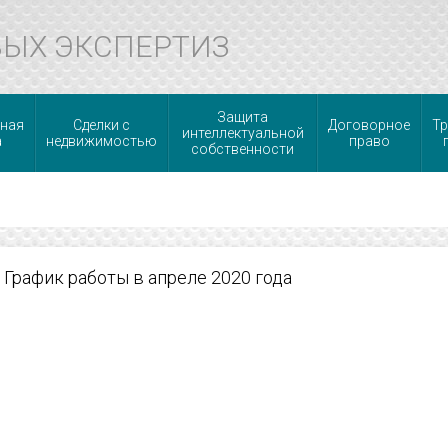
ВЫХ ЭКСПЕРТИЗ
Защита
ная
Сделки с
Договорное
Тр
интеллектуальной
а
недвижимостью
право
собственности
График работы в апреле 2020 года